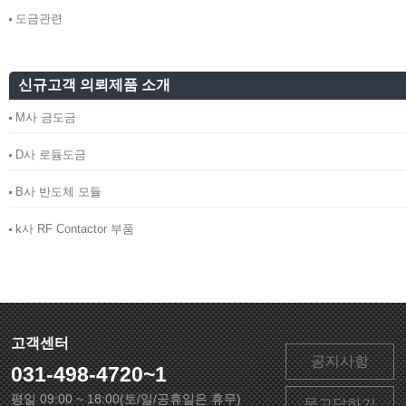
도금관련
행복을 열어가는 사람들
신규고객 의뢰제품 소개
M사 금도금
D사 로듐도금
B사 반도체 모듈
k사 RF Contactor 부품
고객센터
공지사항
031-498-4720~1
평일 09:00 ~ 18:00(토/일/공휴일은 휴무)
묻고답하기